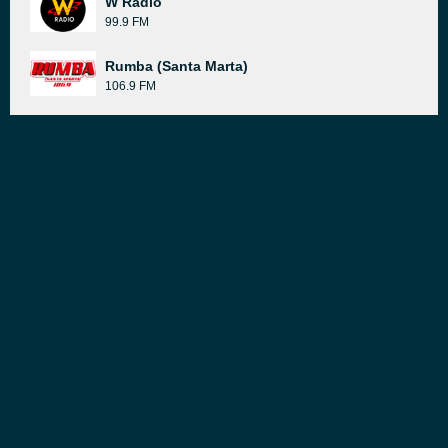
W Radio
99.9 FM
Rumba (Santa Marta)
106.9 FM