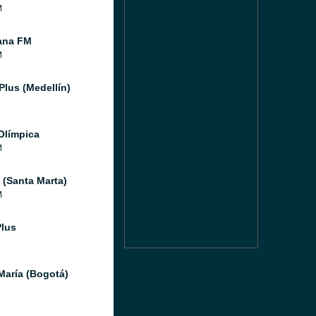
M
ana FM
M
Plus (Medellín)
Olímpica
M
(Santa Marta)
M
Plus
María (Bogotá)