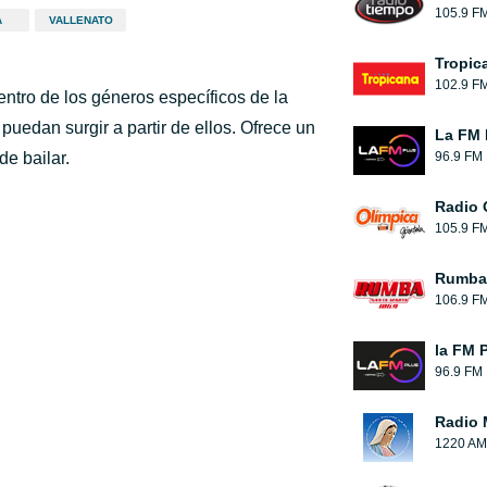
105.9 F
A
VALLENATO
Tropic
102.9 F
ntro de los géneros específicos de la
uedan surgir a partir de ellos. Ofrece un
La FM 
e bailar.
96.9 FM
Radio 
105.9 F
Rumba 
106.9 F
la FM 
96.9 FM
Radio 
1220 AM