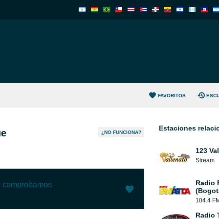
FAVORITOS
ESC
Estaciones relac
ue
¿NO FUNCIONA?
123 Va
Stream
Radio 
lo comprobamos
(Bogot
104.4 F
Me gusta (
10
)
(
0
)
Radio 