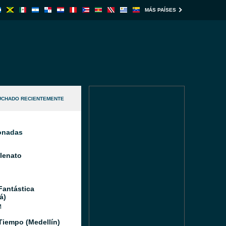
MÁS PAÍSES
UCHADO RECIENTEMENTE
ionadas
llenato
Fantástica
á)
M
Tiempo (Medellín)