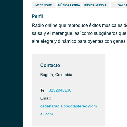
MERENGUE
MÚSICA LATINA
MÚSICA MUNDIAL
SALS
Perfil
Radio online que reproduce éxitos musicales de
salsa y el merengue, así como subgéneros que p
aire alegre y dinámico para oyentes con ganas d
Contacto
Bogotá, Colombia
Tel.:
3192840136
Email:
cadenaradialbogotastereo@gm
ail.com