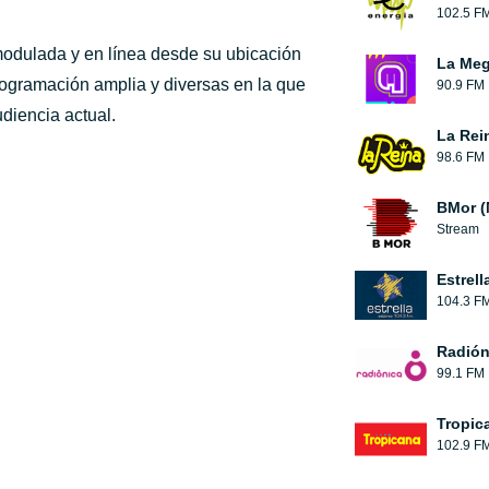
102.5 F
odulada y en línea desde su ubicación
La Me
ogramación amplia y diversas en la que
90.9 FM
diencia actual.
La Rei
98.6 FM
BMor (
Stream
Estrell
104.3 F
Radión
99.1 FM
Tropic
102.9 F