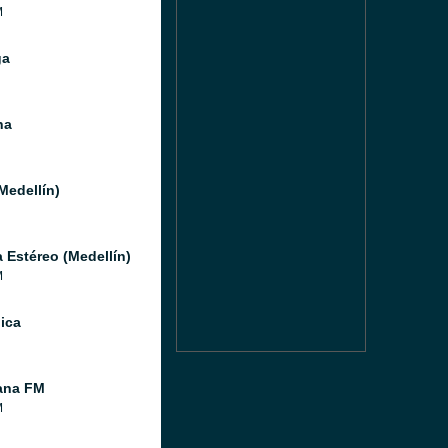
M
ga
na
Medellín)
a Estéreo (Medellín)
M
ica
ana FM
M