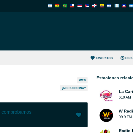
FAVORITOS
ESC
Estaciones relac
WEB
¿NO FUNCIONA?
La Car
610 AM
W Rad
lo comprobamos
99.9 FM
Me gusta (
16
)
(
0
)
Radio 