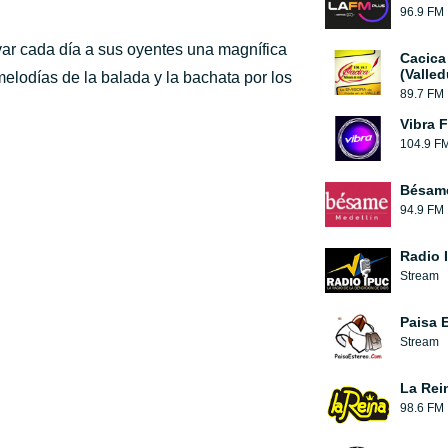
96.9 FM
ar cada día a sus oyentes una magnífica
Cacica
(Valled
elodías de la balada y la bachata por los
89.7 FM
Vibra 
104.9 F
Bésam
94.9 FM
Radio 
Stream
Paisa 
Stream
La Rei
98.6 FM