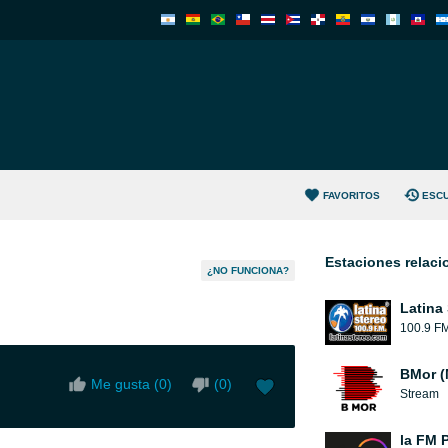
FAVORITOS
ESC
Estaciones relac
¿NO FUNCIONA?
Latina
100.9 F
BMor (
Me gusta (
0
)
(
0
)
Stream
la FM 