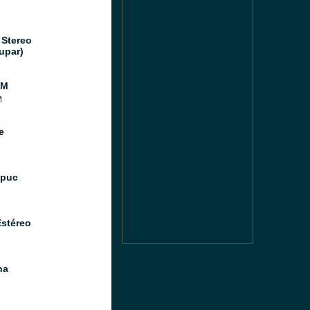
 Stereo
upar)
FM
M
e
Ipuc
Estéreo
na