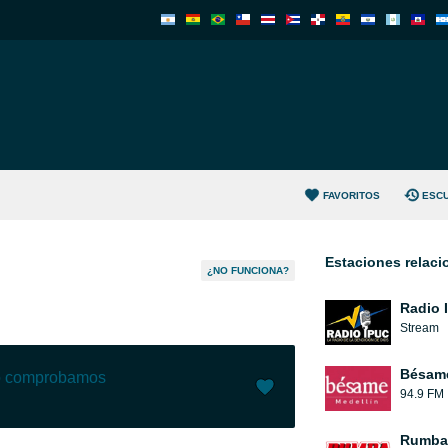
FAVORITOS
ESC
Estaciones relac
¿NO FUNCIONA?
Radio 
Stream
Bésam
lo comprobamos
94.9 FM
Me gusta (
13
)
(
0
)
Rumba 