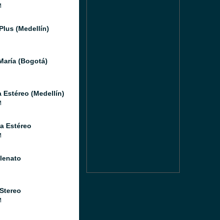
M
Plus (Medellín)
María (Bogotá)
a Estéreo (Medellín)
M
a Estéreo
M
llenato
 Stereo
M