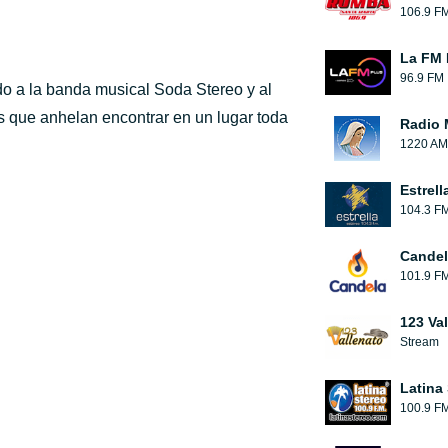
106.9 F
La FM 
96.9 FM
o a la banda musical Soda Stereo y al
es que anhelan encontrar en un lugar toda
Radio 
1220 AM
Estrell
104.3 F
Candel
101.9 F
123 Va
Stream
Latina
100.9 F