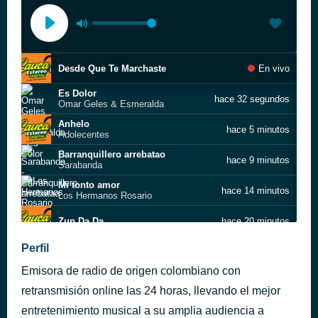
Desde Que Te Marchaste
En vivo
Es Dolor
hace 32 segundos
Omar Geles & Esmeralda
Anhelo
hace 5 minutos
Adolecentes
Barranquillero arrebatao
hace 9 minutos
Sarabanda
Mi tonto amor
hace 14 minutos
Los Hermanos Rosario
Zun Da Da
hace 20 minutos
Sindicado De Amor
Perfil
hace 28 minutos
Los Embajadores Vallenatos
Emisora de radio de origen colombiano con
Casi Te Envidio
hace 33 minutos
retransmisión online las 24 horas, llevando el mejor
entretenimiento musical a su amplia audiencia a
ERES LINDA
hace 39 minutos