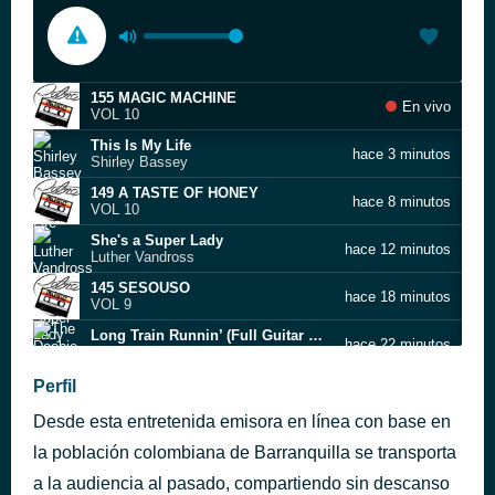
155 MAGIC MACHINE
En vivo
VOL 10
This Is My Life
hace 3 minutos
Shirley Bassey
149 A TASTE OF HONEY
hace 8 minutos
VOL 10
She's a Super Lady
hace 12 minutos
Luther Vandross
145 SESOUSO
hace 18 minutos
VOL 9
Long Train Runnin’ (Full Guitar mix)
hace 22 minutos
The Doobie Brothers
The Sound of Music
Perfil
hace 26 minutos
Dayton
Desde esta entretenida emisora en línea con base en
Hotel California
hace 34 minutos
Pentágono
la población colombiana de Barranquilla se transporta
In the Name of Love
a la audiencia al pasado, compartiendo sin descanso
hace 38 minutos
Sharon Redd