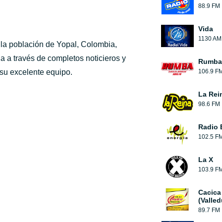
88.9 FM
Vida
1130 AM
a la población de Yopal, Colombia,
 a través de completos noticieros y
Rumba 
 su excelente equipo.
106.9 F
La Rei
98.6 FM
Radio 
102.5 F
La X
103.9 F
Cacica
(Valled
89.7 FM