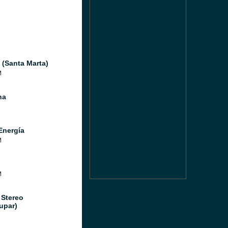
(Santa Marta)
M
na
Energía
M
M
 Stereo
upar)