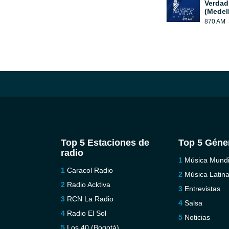
Verdad
(Medell
870 AM
Top 5 Estaciones de
Top 5 Géne
radio
Música Mundi
Caracol Radio
Música Latin
Radio Acktiva
Entrevistas
RCN La Radio
Salsa
Radio El Sol
Noticias
Los 40 (Bogotá)