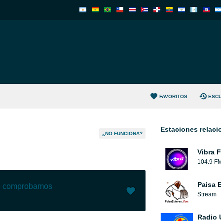
FAVORITOS
ESC
Estaciones relac
¿NO FUNCIONA?
Vibra 
104.9 F
Paisa 
lo comprobamos
Stream
Me gusta (
0
)
(
0
)
Radio 