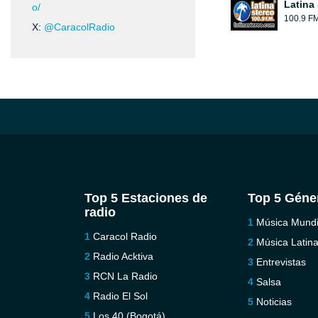
Latina
o/
100.9 F
X:
@CaracolRadio
Top 5 Estaciones de
Top 5 Géne
radio
Música Mundi
Caracol Radio
Música Latin
Radio Acktiva
Entrevistas
RCN La Radio
Salsa
Radio El Sol
Noticias
Los 40 (Bogotá)