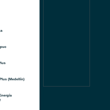
ga
Ipuc
Plus
Plus (Medellín)
Energía
M