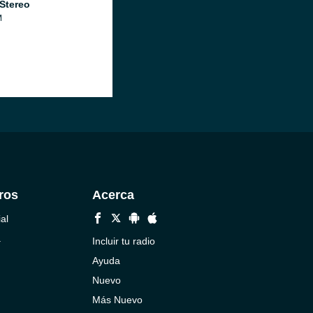
 Stereo
M
ros
Acerca
al
a
Incluir tu radio
Ayuda
Nuevo
Más Nuevo