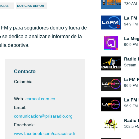
730 AM
ICIAS
NOTICIAS DEPORT
La FM
94.9 FM
 FM y para seguidores dentro y fuera de
o se dedica a analizar e informar de la
La Me
lia deportiva.
90.9 FM
Radio 
Stream
Contacto
la FM 
Colombia
96.9 FM
Web:
caracol.com.co
La FM 
96.9 FM
Email:
comunicacion@prisaradio.org
Radio 
Facebook:
102.5 F
www.facebook.com/caracolradi