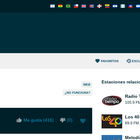
FAVORITOS
ESC
Estaciones relac
WEB
¿NO FUNCIONA?
Radio 
105.9 F
Los 40
Me gusta (
416
)
(
0
)
89.9 FM
Melodí