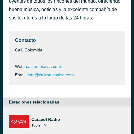
oyentes de todos los rincones del mundo, ofreciendo
El paso de Encarnación
buena música, noticias y la excelente compañía de
hace 36 minutos
Orchestra Harlow
sus locutores a lo largo de las 24 horas.
Contacto
Cali, Colombia
Web:
caliradiosalsa.com
Email:
info@caliradiosalsa.com
Estaciones relacionadas
Caracol Radio
100.9 FM