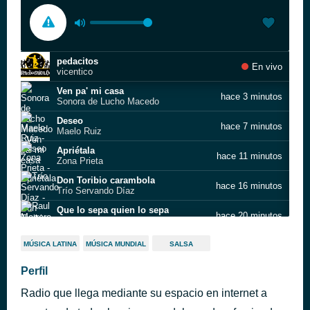
pedacitos
En vivo
vicentico
Ven pa' mi casa
hace 3 minutos
Sonora de Lucho Macedo
Deseo
hace 7 minutos
Maelo Ruiz
Apriétala
hace 11 minutos
Zona Prieta
Don Toribio carambola
hace 16 minutos
Trío Servando Díaz
Que lo sepa quien lo sepa
hace 20 minutos
Raul Marrero
Tremendo coco
hace 25 minutos
MÚSICA LATINA
MÚSICA MUNDIAL
SALSA
Joe Cuba Sextet
Imaginación
Perfil
hace 29 minutos
Roy Alexandre
Radio que llega mediante su espacio en internet a
Vuela Paloma
hace 32 minutos
Vuela Paloma.