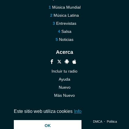
Música Mundial
Música Latina
Entrevistas
Salsa
Noticias
Acerca
Incluir tu radio
Ayuda
Nuevo
Más Nuevo
Contáctenos
Este sitio web utiliza cookies
Info
© 2026 InstantAudio. Reservados todos los derechos. ・
DMCA
・
Política
OK
de privacidad