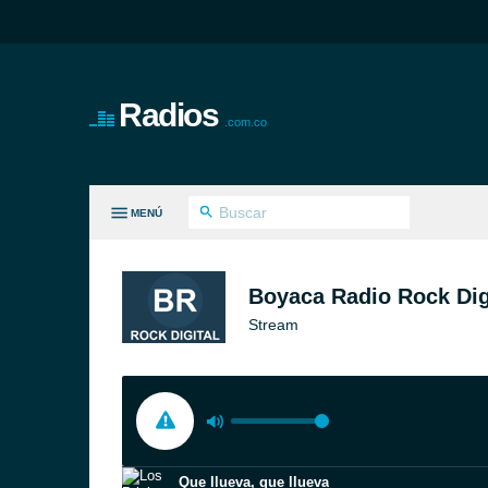
Radios
.com.co
MENÚ
S GÉNEROS
Boyaca Radio Rock Dig
Stream
Que llueva, que llueva