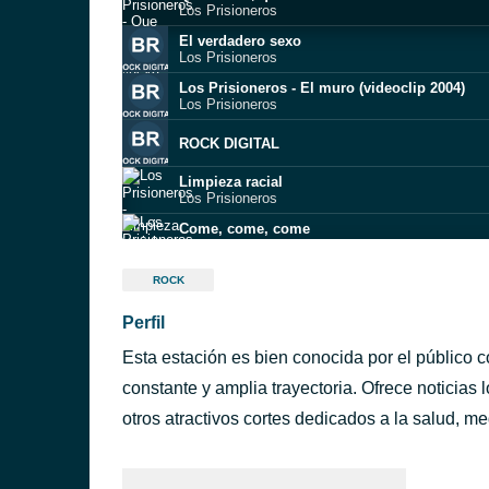
Los Prisioneros
El verdadero sexo
Los Prisioneros
Los Prisioneros - El muro (videoclip 2004)
Los Prisioneros
ROCK DIGITAL
Limpieza racial
Los Prisioneros
Come, come, come
Los Prisioneros
Azota
ROCK
Los Prisioneros
Perfil
¿Por qué no me dejas?
Los Prisioneros
Esta estación es bien conocida por el público 
Here We Kum (MTV Unplugged)
Molotov
constante y amplia trayectoria. Ofrece noticias 
Molotov - Hit me
otros atractivos cortes dedicados a la salud, 
Pino Carrola