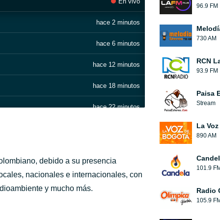
En vivo
96.9 FM
hace 2 minutos
Melodí
730 AM
hace 6 minutos
RCN La
hace 12 minutos
93.9 FM
hace 18 minutos
Paisa 
Stream
hace 22 minutos
La Voz
hace 27 minutos
890 AM
hace 31 minutos
Candel
colombiano, debido a su presencia
101.9 F
hace 35 minutos
locales, nacionales e internacionales, con
medioambiente y mucho más.
Radio 
hace 39 minutos
105.9 F