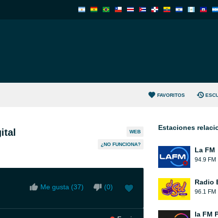
FAVORITOS
ESC
Estaciones relac
ital
WEB
¿NO FUNCIONA?
La FM
94.9 FM
Radio 
Me gusta (
37
)
(
0
)
96.1 FM
la FM 