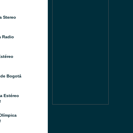
a Stereo
 Radio
Estéreo
 de Bogotá
a Estéreo
M
Olímpica
M