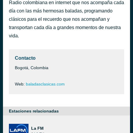
Radio colombiana en internet que nos acompaña cada
Te busco
hace 1 hora
día con las más hermosas baladas, programando
Chabuco
clásicos para el recuerdo que nos acompañan y
transportan cada día a grandes momentos de nuestra
vida.
Contacto
Bogotá, Colombia
Web:
baladasclasicas.com
Estaciones relacionadas
La FM