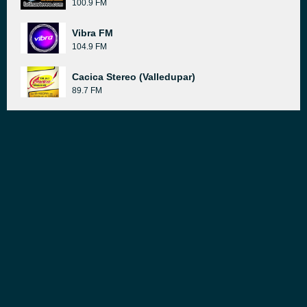
100.9 FM
Vibra FM
104.9 FM
Cacica Stereo (Valledupar)
89.7 FM