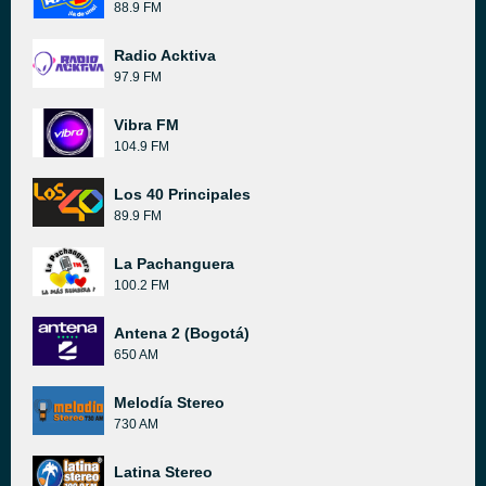
88.9 FM
Radio Acktiva
97.9 FM
Vibra FM
104.9 FM
Los 40 Principales
89.9 FM
La Pachanguera
100.2 FM
Antena 2 (Bogotá)
650 AM
Melodía Stereo
730 AM
Latina Stereo