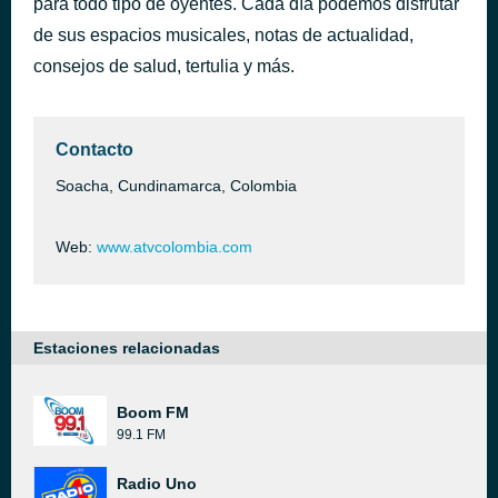
para todo tipo de oyentes. Cada día podemos disfrutar
de sus espacios musicales, notas de actualidad,
016Maria Teresa
hace 1 día
consejos de salud, tertulia y más.
Contacto
Soacha, Cundinamarca, Colombia
Web:
www.atvcolombia.com
Estaciones relacionadas
Boom FM
99.1 FM
Radio Uno