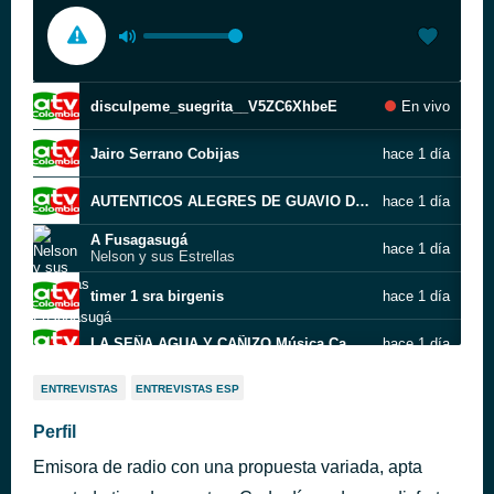
disculpeme_suegrita__V5ZC6XhbeE
En vivo
Jairo Serrano Cobijas
hace 1 día
AUTENTICOS ALEGRES DE GUAVIO DE JESUS RODRIGUEZ EL PAJARO MAÑANERO
hace 1 día
A Fusagasugá
hace 1 día
Nelson y sus Estrellas
timer 1 sra birgenis
hace 1 día
LA SEÑA AGUA Y CAÑIZO Música Campesina Tropical y Parrandera De Colombia
hace 1 día
Mañanita de invierno
hace 1 día
ENTREVISTAS
ENTREVISTAS ESP
Los Hermanos Zuleta
Perfil
Lágrimas de sangre Beto Zabaleta y Emilio Oviedo
hace 1 día
Emisora de radio con una propuesta variada, apta
disculpeme_suegrita__V5ZC6XhbeE
hace 1 día