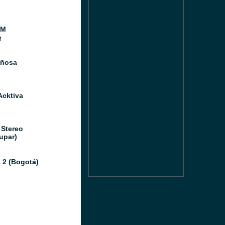
FM
M
iñosa
Acktiva
 Stereo
upar)
 2 (Bogotá)