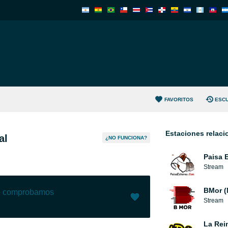
FAVORITOS
ESC
Estaciones relac
al
¿NO FUNCIONA?
Paisa 
Stream
BMor (
lo comprobamos
Stream
Me gusta (
1
)
(
0
)
La Rei