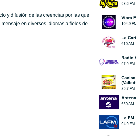
98.6 FM
o y difusión de las creencias por las que
Vibra 
 mensaje en diversos idiomas a fieles de
104.9 F
La Car
610 AM
Radio 
97.9 FM
Cacica
(Valled
89.7 FM
Antena
650 AM
La FM
94.9 FM