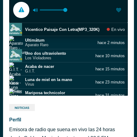
Vicentico Paisaje Con Letra(MP3_320K)
En vivo
Ultimátum
hace 2 minutos
Aparato Raro
Uno dos ultraviolento
hace 10 minutos
Los Violadores
Acaba de nacer
hace 15 minutos
G.I.T.
Luna de miel en la mano
hace 23 minutos
Virus
Mariposa technicolor
hace 31 minutos
Fito Páez
Tratame suavemente(MP3_320K)
hace 36 minutos
NOTICIAS
Mi Casa en el Árbol
Perfil
hace 40 minutos
Jorge González
Emisora de radio que suena en vivo las 24 horas
El arriero
hace 45 minutos
Divididos