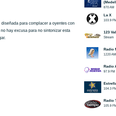
(Medell
870 AM
La X
103.9 F
 diseñada para complacer a oyentes con
, no hay excusa para no sintonizar esta
123 Va
gar.
Stream
Radio 
1220 AM
Radio 
97.9 FM
Estrell
104.3 F
Radio 
105.9 F