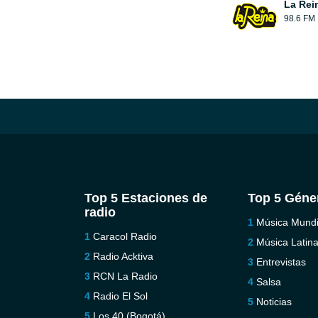
La Rei
98.6 FM
Top 5 Estaciones de
Top 5 Géne
radio
Música Mundi
Caracol Radio
Música Latin
Radio Acktiva
Entrevistas
RCN La Radio
Salsa
Radio El Sol
Noticias
Los 40 (Bogotá)