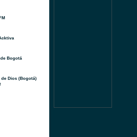
FM
Acktiva
 de Bogotá
 de Dios (Bogotá)
M