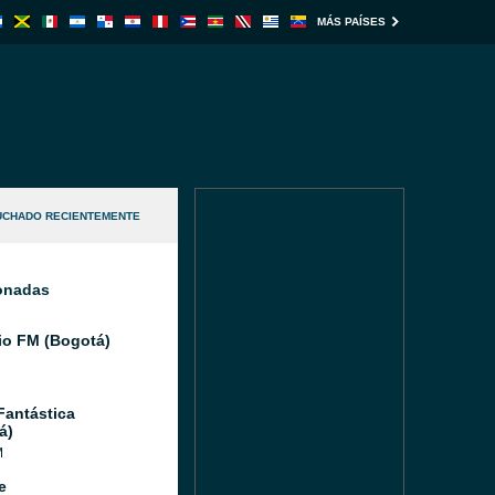
MÁS PAÍSES
UCHADO RECIENTEMENTE
ionadas
io FM (Bogotá)
Fantástica
á)
M
e