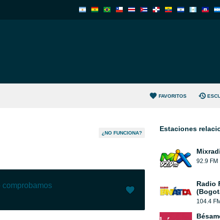
FAVORITOS
ESC
Estaciones relac
)
¿NO FUNCIONA?
Mixrad
92.9 FM
Radio 
lo comprobamos
(Bogot
104.4 F
Me gusta (
165
)
(
10
)
Bésam