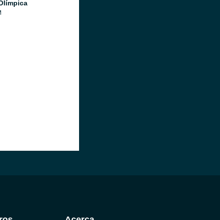
Olímpica
M
ros
Acerca