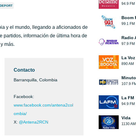
94.9 FM
 DEPORT
Boom 
99.1 FM
bia y el mundo, llegando a aficionados de
e partidos, información de última hora de
Radio 
 y más.
97.9 FM
La Voz
890 AM
Contacto
Minuto
Barranquilla, Colombia
107.9 F
Facebook:
La FM
94.9 FM
www.facebook.com/antena2col
ombia/
Vida
X:
@Antena2RCN
1130 AM