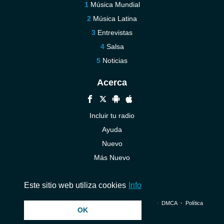
Música Mundial
Música Latina
Entrevistas
Salsa
Noticias
Acerca
Incluir tu radio
Ayuda
Nuevo
Más Nuevo
Contáctenos
Este sitio web utiliza cookies
Info
© 2026 InstantAudio. Reservados todos los derechos. ・
DMCA
・
Política
OK
de privacidad