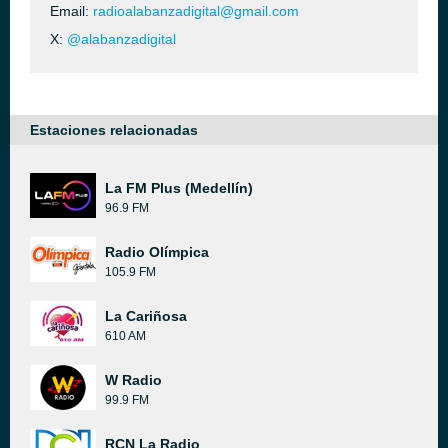
Email:
radioalabanzadigital@gmail.com
X:
@alabanzadigital
Estaciones relacionadas
La FM Plus (Medellín)
96.9 FM
Radio Olímpica
105.9 FM
La Cariñosa
610 AM
W Radio
99.9 FM
RCN La Radio