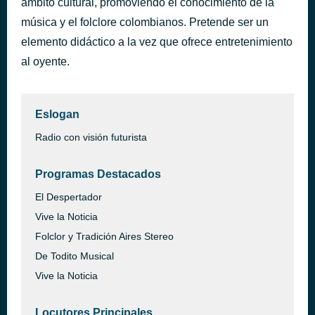
ámbito cultural, promoviendo el conocimiento de la
Si tuviera que elegir
música y el folclore colombianos. Pretende ser un
hace 38 minutos
Ricardo Montaner
elemento didáctico a la vez que ofrece entretenimiento
al oyente.
Eslogan
Radio con visión futurista
Programas Destacados
El Despertador
Vive la Noticia
Folclor y Tradición Aires Stereo
De Todito Musical
Vive la Noticia
Locutores Principales