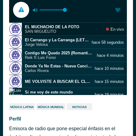
EL MUCHACHO DE LA FOTO
En vivo
SAN MIGUELITO
El Carrango y La Carranga (LETRAS)
hace 58 segundos
Jorge Velosa
Contigo Me Quedo 2025 (Romanticas Records)
hace 4 minutos
Reik ft Luis Fonsi
Donde Ya No Estas - Nueva Cancion 2025 (Romanticas Records)
hace 10 minutos
Carlos Rivera
ME VOLVISTE A BUSCAR EL CLAN DE CÉSAR FEAT DR CLAUDIO CRESPO
hace 15 minutos
Si me voy de este mundo
hace 19 minutos
Luis Alfonso & Pasabordo
DIANA GUERRERO Cumbia
hace 24 minutos
MÚSICA LATINA
MÚSICA MUNDIAL
NOTICIAS
Perfil
Dando Instrucciones
hace 30 minutos
Emisora de radio que pone especial énfasis en el
Todavía te amo
hace 33 minutos
Grupo Firme