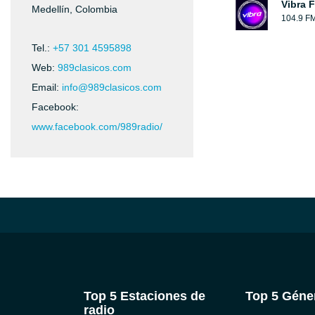
Vibra 
Medellín, Colombia
104.9 F
Tel.:
+57 301 4595898
Web:
989clasicos.com
Email:
info@989clasicos.com
Facebook:
www.facebook.com/989radio/
Top 5 Estaciones de
Top 5 Géne
radio