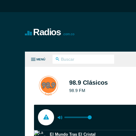
Radios
.com.co
MENÚ
S GÉNEROS
98.9 Clásicos
98.9 FM
El Mundo Tras El Cristal