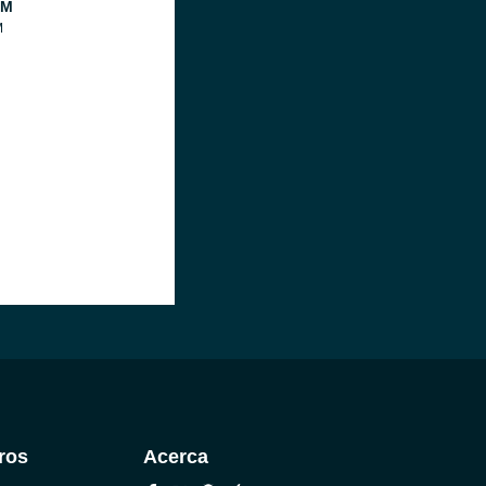
FM
M
ros
Acerca