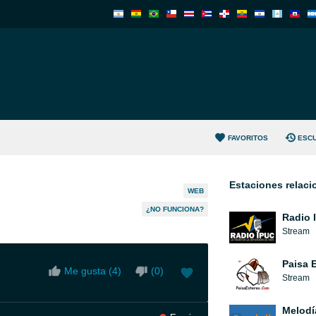
FAVORITOS
ESC
Estaciones relac
WEB
¿NO FUNCIONA?
Radio 
Stream
Paisa 
Me gusta (
4
)
(
0
)
Stream
Melodí