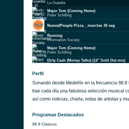
La Guardia
Major Tom (Coming Home)
Peter Schilling
Nueva2People Pizza__mezclas 30 seg
Running
Information Society
Major Tom (Coming Home)
Peter Schilling
Dirty Cash (Money Talks) (12″ Sold Out mix)
Adventures of Stevie V
Everybody Have Fun Tonight
Perfil
Wang Chung
Sonando desde Medellín en la frecuencia 98.9 F
Maniac
Michael Sembello
trae cada día una fabulosa selección musical co
Suicide Blonde
así como noticias, charla, notas de artistas y 
INXS
Big In Japan
Alphaville
Programas Destacados
98.9 Clásicos