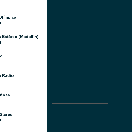
Olímpica
M
a Estéreo (Medellín)
M
io
 Radio
iñosa
 Stereo
M