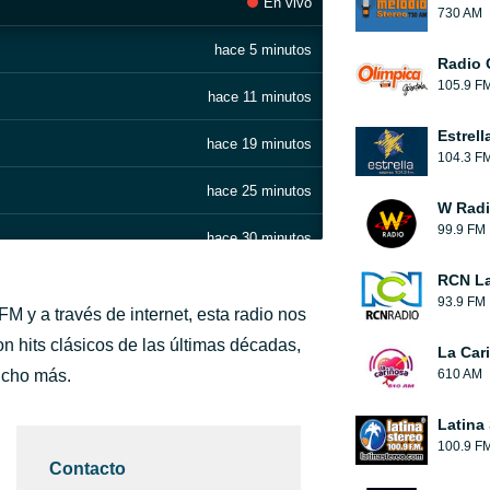
En vivo
730 AM
hace 5 minutos
Radio 
105.9 F
hace 11 minutos
Estrell
hace 19 minutos
104.3 F
hace 25 minutos
W Rad
99.9 FM
hace 30 minutos
RCN La
hace 35 minutos
93.9 FM
M y a través de internet, esta radio nos
hace 40 minutos
n hits clásicos de las últimas décadas,
La Car
mucho más.
610 AM
hace 48 minutos
Latina
hace 55 minutos
100.9 F
Contacto