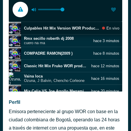
Culpables Hit Mix Version WOR Producer Sellada
En vivo
Rmx secillo roberth dj 2008
hace 3 minutos
cuero na ma
COMPADRE RAMON(2009 )
hace 8 minutos
Classic Hit Mix Fruko WOR producer Sellado
hace 12 minutos
Vaina loca
hace 16 minutos
Ozuna, J Balvin, Chencho Corleone
Mix Celia VS Joe Arrollo Megamix WOR Producer Sellado
hace 20 minutos
Perfil
CELEDON MIX ..WILSON
hace 25 minutos
Emisora perteneciente al grupo WOR con base en la
Sola
hace 31 minutos
ciudad colombiana de Bogotá, operando las 24 horas
Cali pachanguero
a través de internet con una propuesta que, en este
hace 37 minutos
Grupo Niche