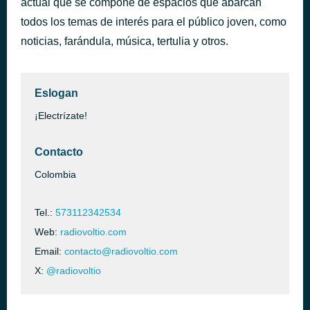
actual que se compone de espacios que abarcan
Mujer de Mis Sentimientos
todos los temas de interés para el público joven, como
hace 49 minutos
Binomio de Oro
noticias, farándula, música, tertulia y otros.
Eslogan
¡Electrízate!
Contacto
Colombia
Tel.:
573112342534
Web:
radiovoltio.com
Email:
contacto@radiovoltio.com
X:
@radiovoltio