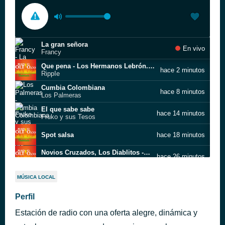
La gran señora
En vivo
Francy
Que pena - Los Hermanos Lebrón.wmv
hace 2 minutos
RiррIе
Cumbia Colombiana
hace 8 minutos
Los Palmeras
El que sabe sabe
hace 14 minutos
Fruko y sus Tesos
Spot salsa
hace 18 minutos
Novios Cruzados, Los Diablitos - Audio
hace 26 minutos
Los Diablitos
Nadie Como Tú
hace 30 minutos
MÚSICA LOCAL
The New York Band
Por Una Mentira, Los Diablitos (30 Mejores)- Audio
Perfil
hace 35 minutos
Los Diablitos
Estación de radio con una oferta alegre, dinámica y
Como Te Quiero
hace 43 minutos
Binomio de Oro