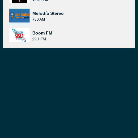
Melodía Stereo
730 AM
Boom FM
99.1 FM