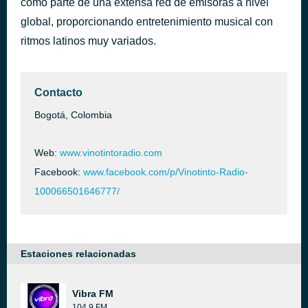
como parte de una extensa red de emisoras a nivel
Ropa Cara
global, proporcionando entretenimiento musical con
hace 50 minutos
Camilo
ritmos latinos muy variados.
Contacto
Bogotá, Colombia
Web:
www.vinotintoradio.com
Facebook:
www.facebook.com/p/Vinotinto-Radio-
100066501646777/
Estaciones relacionadas
Vibra FM
104.9 FM