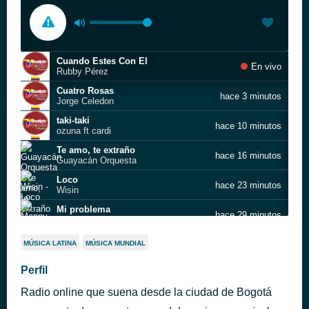
Cuando Estes Con El
En vivo
Rubby Pérez
Cuatro Rosas
hace 3 minutos
Jorge Celedon
taki-taki
hace 10 minutos
ozuna ft cardi
Te amo, te extraño
hace 16 minutos
Guayacán Orquesta
Loco
hace 23 minutos
Wisin
Mi problema
hace 29 minutos
Manny Manuel
Dime cómo te olvido
hace 34 minutos
MÚSICA LATINA
MÚSICA MUNDIAL
Binomio de Oro
Volver
Perfil
hace 39 minutos
Los inquietos
Radio online que suena desde la ciudad de Bogotá
Las Nuevas Reglas Del Mat
hace 45 minutos
Roxana