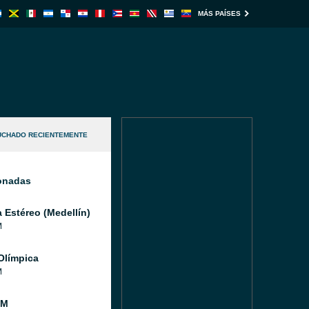
MÁS PAÍSES
UCHADO RECIENTEMENTE
ionadas
a Estéreo (Medellín)
M
Olímpica
M
FM