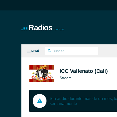
Radios
.com.co
MENÚ
S GÉNEROS
ICC Vallenato (Cali)
Stream
Sin audio durante más de un mes, 
semanalmente