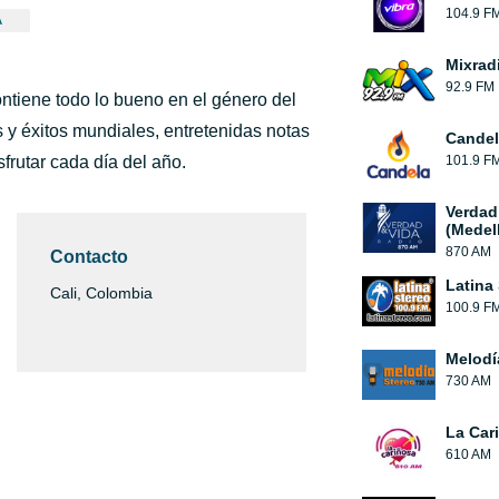
104.9 F
A
Mixrad
92.9 FM
ntiene todo lo bueno en el género del
 y éxitos mundiales, entretenidas notas
Candel
rutar cada día del año.
101.9 F
Verdad
(Medell
870 AM
Contacto
Latina
Cali, Colombia
100.9 F
Melodí
730 AM
La Car
610 AM