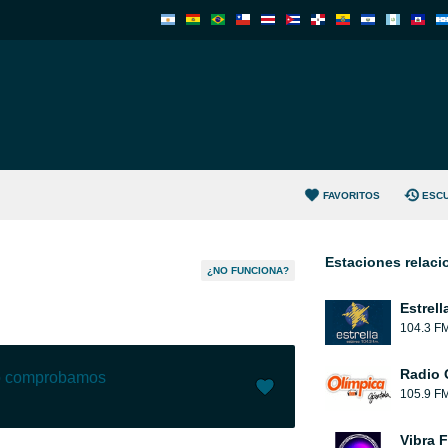
FAVORITOS
ESC
Estaciones relac
¿NO FUNCIONA?
Estrell
104.3 F
Radio 
lo comprobamos
105.9 F
Me gusta (
6
)
(
0
)
Vibra 