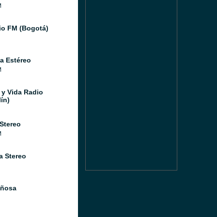
M
io FM (Bogotá)
a Estéreo
M
 y Vida Radio
ín)
 Stereo
M
a Stereo
iñosa