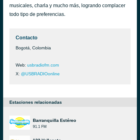
musicales, charla y mucho más, logrando complacer
Parece que fue ayer
hace 45 minutos
Ana Gabriel
todo tipo de preferencias.
Contacto
Bogotá, Colombia
Web:
usbradiofm.com
X:
@USBRADIOonline
Estaciones relacionadas
Barranquilla Estéreo
91.1 FM