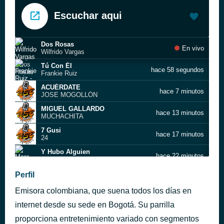
Escuchar aqui
Dos Rosas
En vivo
Wilfrido Vargas
Tú Con Él
hace 58 segundos
Frankie Ruiz
ACUÉRDATE
hace 7 minutos
JOSE MOGOLLÓN
MIGUEL GALLARDO
hace 13 minutos
MUCHACHITA
7 Gusi
hace 17 minutos
24
Y Hubo Alguien
hace 22 minutos
Marc Anthony
Fantasía nocturna
Perfil
hace 27 minutos
Los Hispanos
Emisora colombiana, que suena todos los días en
No Se Puede Querer
hace 31 minutos
Roberto Ledesma
internet desde su sede en Bogotá. Su parrilla
LOS GIGANTES
proporciona entretenimiento variado con segmentos
hace 37 minutos
EL LOBO