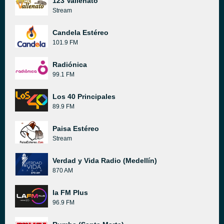
123 Vallenato
Stream
Candela Estéreo
101.9 FM
Radiónica
99.1 FM
Los 40 Principales
89.9 FM
Paisa Estéreo
Stream
Verdad y Vida Radio (Medellín)
870 AM
la FM Plus
96.9 FM