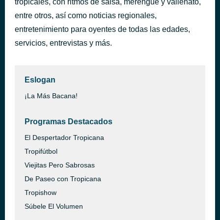
tropicales, con ritmos de salsa, merengue y vallenato,
El Parche del Cucarron
entre otros, así como noticias regionales,
hace 32 minutos
Los Marinillos
entretenimiento para oyentes de todas las edades,
servicios, entrevistas y más.
Eslogan
¡La Más Bacana!
Programas Destacados
El Despertador Tropicana
Tropifútbol
Viejitas Pero Sabrosas
De Paseo con Tropicana
Tropishow
Súbele El Volumen