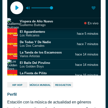
Vispera de Año Nuevo
En vivo
Guillermo Buitrago
El Aguardientero
hace 5 minutos
Los Relicarios
De Todas Y De Nadie
hace 7 minutos
Los Dos Carnales
La Tanda de los Escamosos
hace 14 minutos
Varios Artistas
El Baile Del Pirulino
hace 14 minutos
Los Golden Boys
La Fiesta de Pilito
hace 16 minutos
El Gran Combo De Puerto Rico
VOLVIO EL GITANO
hace 20 minutos
HIP HOP
MÚSICA MUNDIAL
REGGAETON
Joaquin Bedoya Y Su Conjunto
Que Bonito
Perfil
hace 24 minutos
Binomio de Oro de América
Estación con la música de actualidad en géneros
La Cumbia de Diciembre
hace 29 minutos
Rodolfo Aicardi Y Su Tipica Ra7