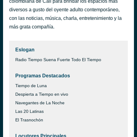
colombiana de Cali para brindar los espacios más
Sin Miedo a Nada - con Amaia Montero
diversos a gusto del oyente adulto contemporáneo,
hace 28 minutos
Alex Ubago
con las noticias, música, charla, entretenimiento y la
más grata compañía.
Eslogan
Radio Tiempo Suena Fuerte Todo El Tiempo
Programas Destacados
Tiempo de Luna
Despierta a Tiempo en vivo
Navegantes de La Noche
Las 20 Latinas
El Trasnochón
Locutores Principales