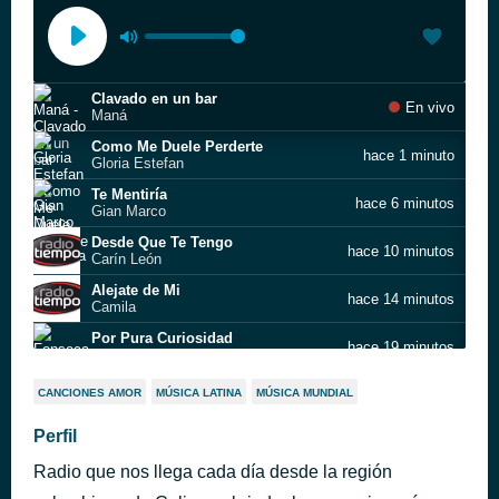
Clavado en un bar
En vivo
Maná
Como Me Duele Perderte
hace 1 minuto
Gloria Estefan
Te Mentiría
hace 6 minutos
Gian Marco
Desde Que Te Tengo
hace 10 minutos
Carín León
Alejate de Mi
hace 14 minutos
Camila
Por Pura Curiosidad
hace 19 minutos
Fonseca
Ni Rosas Ni Juguetes
hace 22 minutos
CANCIONES AMOR
MÚSICA LATINA
MÚSICA MUNDIAL
Paulina Rubio
Sabes?
Perfil
hace 26 minutos
Alex Ubago
Radio que nos llega cada día desde la región
Me arrepiento
hace 28 minutos
Alex Ubago