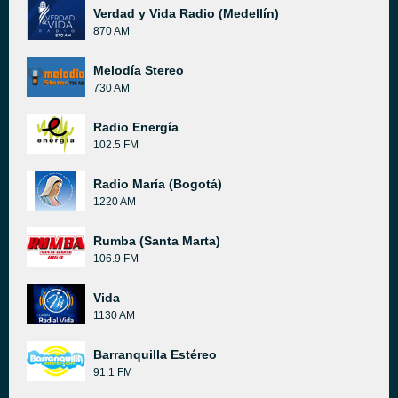
Verdad y Vida Radio (Medellín)
870 AM
Melodía Stereo
730 AM
Radio Energía
102.5 FM
Radio María (Bogotá)
1220 AM
Rumba (Santa Marta)
106.9 FM
Vida
1130 AM
Barranquilla Estéreo
91.1 FM