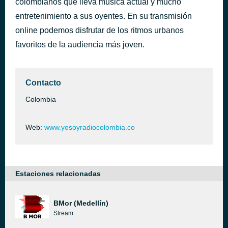
colombianos que lleva música actual y mucho
Tu me has hecho sentir
entretenimiento a sus oyentes. En su transmisión
hace 46 minutos
Vicky Leandros
online podemos disfrutar de los ritmos urbanos
favoritos de la audiencia más joven.
Contacto
Colombia
Web:
www.yosoyradiocolombia.co
Estaciones relacionadas
BMor (Medellín)
Stream