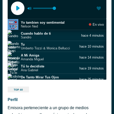
Yo tambien soy sentimental
En vivo
Nelson Ned
Cuando hablo de ti
hace 4 minutos
Sandro
Tu
hace 10 minutos
Umberto Tozzi & Monica Bellucci
A Mi Amiga
hace 14 minutos
Amanda Miguel
Tú lo decidiste
hace 19 minutos
Ana Gabriel
De Tanto Mirar Tus Ojos
hace 25 minutos
Daniel Magal
Usted Qué Haría?
hace 30 minutos
TOP 40
Diego Verdaguer
FELICIDAD
Perfil
hace 35 minutos
ALBANO Y ROMNA POIVER
Emisora perteneciente a un grupo de medios
En Ausencia De Ti
hace 41 minutos
Laura Pausini