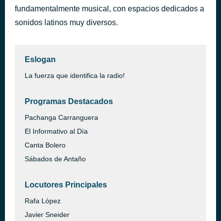
fundamentalmente musical, con espacios dedicados a
ROBLE STEREO LA MEJOR PROGRAMACION CROSSOVER
hace 42 minutos
ZONA DE AUDIO
sonidos latinos muy diversos.
Eslogan
La fuerza que identifica la radio!
Programas Destacados
Pachanga Carranguera
El Informativo al Día
Canta Bolero
Sábados de Antaño
Locutores Principales
Rafa López
Javier Sneider