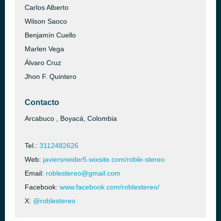
Carlos Alberto
Wilson Saoco
Benjamín Cuello
Marlen Vega
Álvaro Cruz
Jhon F. Quintero
Contacto
Arcabuco , Boyacá, Colombia
Tel.:
3112482626
Web:
javiersneider5.wixsite.com/roble-stereo
Email:
roblestereo@gmail.com
Facebook:
www.facebook.com/roblestereo/
X:
@roblestereo