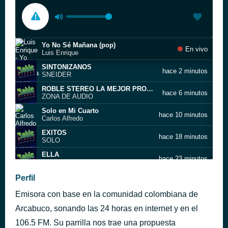
Yo No Sé Mañana (pop)
En vivo
Luis Enrique
SINTONIZANOS
hace 2 minutos
SNEIDER
ROBLE STEREO LA MEJOR PROGRAMACION CROSSOVER
hace 6 minutos
ZONA DE AUDIO
Solo en Mi Cuarto
hace 10 minutos
Carlos Alfredo
EXITOS
hace 18 minutos
SOLO
ELLA
hace 23 minutos
BANDA GORDA
El Último Beso (Last Kiss)
Perfil
hace 27 minutos
Los Johnny Jets
Emisora con base en la comunidad colombiana de
KILLER RAP - PICALE PICALE
hace 34 minutos
OTROS ARTISTAS DEL MERENGUE
Arcabuco, sonando las 24 horas en internet y en el
Colegiala Te Quiero
106.5 FM. Su parrilla nos trae una propuesta
hace 38 minutos
Pablo Atuesta