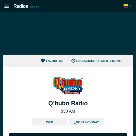
Radios
.com.co
FAVORITOS
ESCUCHADO RECIENTEMENTE
Q'hubo Radio
830 AM
WEB
¿NO FUNCIONA?