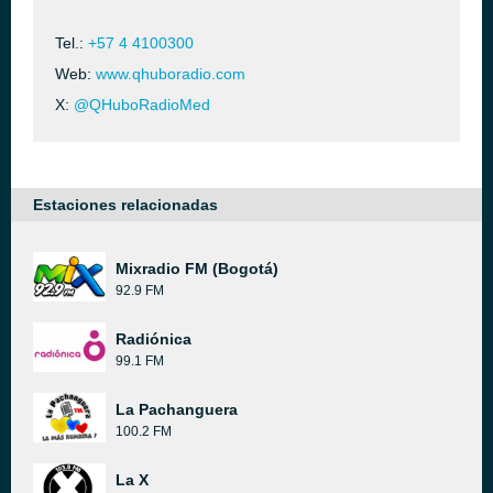
Tel.:
+57 4 4100300
Web:
www.qhuboradio.com
X:
@QHuboRadioMed
Estaciones relacionadas
Mixradio FM (Bogotá)
92.9 FM
Radiónica
99.1 FM
La Pachanguera
100.2 FM
La X