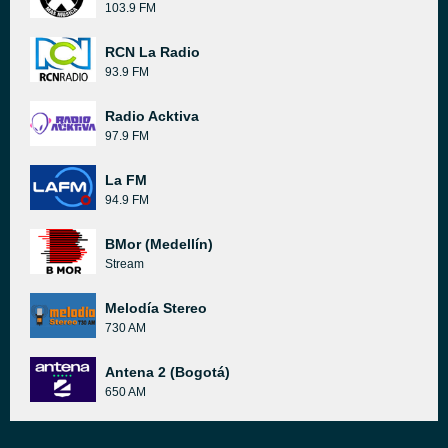
103.9 FM
RCN La Radio
93.9 FM
Radio Acktiva
97.9 FM
La FM
94.9 FM
BMor (Medellín)
Stream
Melodía Stereo
730 AM
Antena 2 (Bogotá)
650 AM