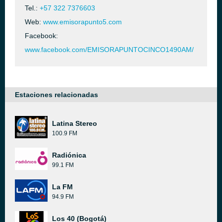
Tel.:
+57 322 7376603
Web:
www.emisorapunto5.com
Facebook:
www.facebook.com/EMISORAPUNTOCINCO1490AM/
Estaciones relacionadas
Latina Stereo
100.9 FM
Radiónica
99.1 FM
La FM
94.9 FM
Los 40 (Bogotá)