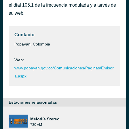
el dial 105.1 de la frecuencia modulada y a tarvés de
Si Me Das Un Beso
hace 47 minutos
Rey Ruiz
su web.
Contacto
Popayán, Colombia
Web:
www.popayan.gov.co/Comunicaciones/Paginas/Emisor
a.aspx
Estaciones relacionadas
Melodía Stereo
730 AM