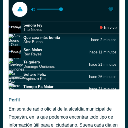
Señora ley
En vivo
Tito Nieves
Que cara más bonita
hace 2 minutos
Alex Bueno
Son Malas
hace 11 minutos
Rey Reyes
Te quiero
hace 21 minutos
Domingo Quiñones
Soltero Feliz
hace 26 minutos
Espinoza Paz
Tiempo Pa Matar
hace 31 minutos
Willie Colón
Solos tu y Yo
Perfil
hace 35 minutos
RAY DE LA PAZ
Emisora de radio oficial de la alcaldía municipal de
Canguil con Salsa
hace 38 minutos
HECTOR BONILLA Y SU ORQUESTA
Popayán, en la que podemos encontrar todo tipo de
Nuestro Amor
información útil para el ciudadano. Suena cada día en
hace 43 minutos
RAPSODIA