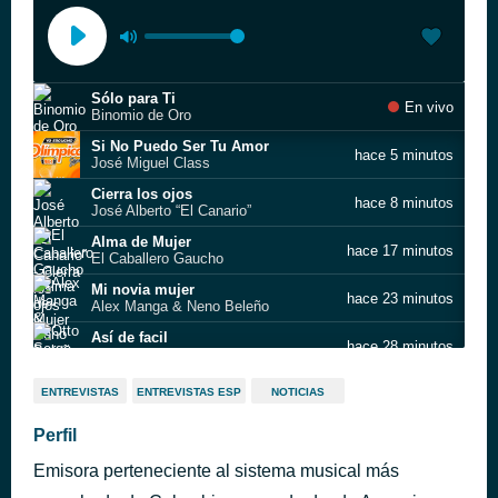
Sólo para Ti
En vivo
Binomio de Oro
Si No Puedo Ser Tu Amor
hace 5 minutos
José Miguel Class
Cierra los ojos
hace 8 minutos
José Alberto “El Canario”
Alma de Mujer
hace 17 minutos
El Caballero Gaucho
Mi novia mujer
hace 23 minutos
Alex Manga & Neno Beleño
Así de facil
hace 28 minutos
Otto Serge & Rafael Ricardo
Te necesito
hace 34 minutos
ENTREVISTAS
ENTREVISTAS ESP
NOTICIAS
Diomedes Díaz
DONDE ESTAN ESOS AMORES
Perfil
hace 47 minutos
NO IDENTIFICADO
Emisora perteneciente al sistema musical más
La Copa Rota
hace 54 minutos
Alci Acosta