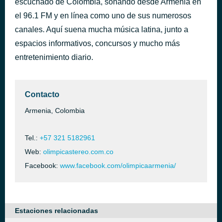
escuchado de Colombia, sonando desde Armenia en
Muchachita
el 96.1 FM y en línea como uno de sus numerosos
hace 57 minutos
Romualdo Brito
canales. Aquí suena mucha música latina, junto a
espacios informativos, concursos y mucho más
entretenimiento diario.
Contacto
Armenia, Colombia
Tel.:
+57 321 5182961
Web:
olimpicastereo.com.co
Facebook:
www.facebook.com/olimpicaarmenia/
Estaciones relacionadas