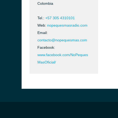
Colombia
Tel.:
+57 305 4310101
Web:
nopequesmasradio.com
Email:
contacto@nopequesmas.com
Facebook:
www.facebook.com/NoPeques
MasOficial/