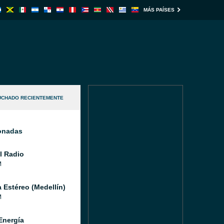
MÁS PAÍSES
UCHADO RECIENTEMENTE
ionadas
l Radio
M
a Estéreo (Medellín)
M
Energía