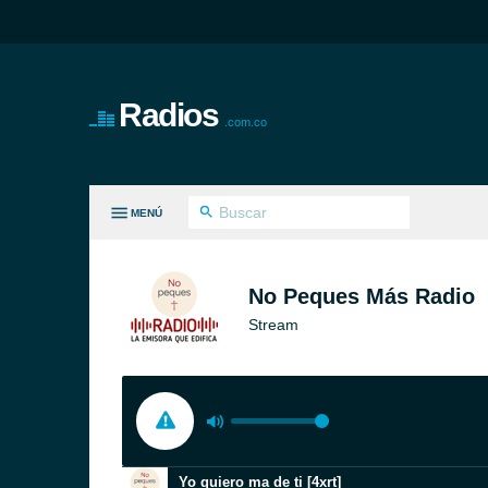
Radios
.com.co
MENÚ
S GÉNEROS
No Peques Más Radio
Stream
Yo quiero ma de ti [4xrt]