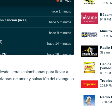
En vivo
102.5 F
hace 1 minuto
Bésam
94.9 FM
 con cancion [4xsT]
hace 5 minutos
Minuto
hace 9 minutos
107.9 F
X]
hace 14 minutos
Radio 
Stream
4zYN]
hace 19 minutos
Cacica
hace 54 minutos
(Valled
esde tierras colombianas para llevar a
89.7 FM
hace 1 hora
palabras de amor y salvación del evangelio
Tropic
102.9 F
hace 1 hora
Radio 
hace 1 hora
1220 AM