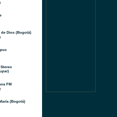
M
e
 de Dios (Bogotá)
M
Ipuc
 Stereo
upar)
ana FM
M
María (Bogotá)