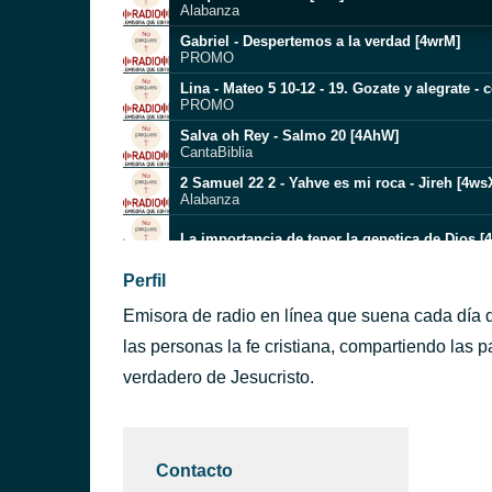
Alabanza
Gabriel - Despertemos a la verdad [4wrM]
PROMO
Lina - Mateo 5 10-12 - 19. Gozate y alegrate -
PROMO
Salva oh Rey - Salmo 20 [4AhW]
CantaBiblia
2 Samuel 22 2 - Yahve es mi roca - Jireh [4ws
Alabanza
La importancia de tener la genetica de Dios [
David Forlu [3eQl]
Perfil
CantaBiblia Ft Conectados con el Reino
Emisora de radio en línea que suena cada día d
LLÁMANOS AHORA [3KpG]
06
las personas la fe cristiana, compartiendo las 
Me librara - 2 Timoteo 4 18 [4AhX]
verdadero de Jesucristo.
CantaBiblia
Todopoderoso [4Ahl]
PROMO 01
Contacto