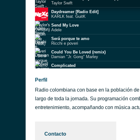
Taylor Swift
Daydreamer [Radio Edit]
KARLK feat. GuitK
Send My Love
Adele
Será porque te amo
Ricchi e poveri
Could You Be Loved (remix)
Damian "Jr. Gong" Marley
Complicated
Avril Lavigne
Buay del barrio
Perfil
El Roockie feat. Baby Ranks
Radio colombiana con base en la población de B
PUEDE SER LOUTA
largo de toda la jornada. Su programación com
entretenimiento, acompañando con música actual,
Katy Perry Hot N Cold
Sweet Love
Wahu
Contacto