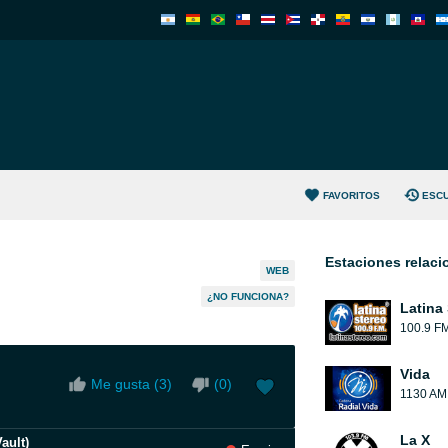
FAVORITOS
ESC
Estaciones relac
WEB
¿NO FUNCIONA?
Latina
100.9 F
Vida
Me gusta (
3
)
(
0
)
1130 AM
La X
ault)