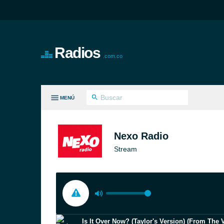
Radios
.com.co
MENÚ
S GÉNEROS
Nexo Radio
Stream
Is It Over Now? (Taylor's Version) (From The V