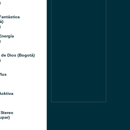
M
Fantástica
á)
M
Energía
M
 de Dios (Bogotá)
M
Plus
Acktiva
 Stereo
upar)