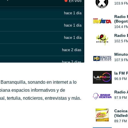
En vivo
103.9 F
hace 1 día
Radio 
(Bogot
hace 1 día
104.4 F
Radio 
hace 1 día
102.5 F
hace 2 días
Minuto
107.9 F
hace 2 días
la FM 
hace 2 días
96.9 FM
arranquilla, sonando en internet a lo
hace 2 días
biana espacios informativos y de
Radio 
 tertulia, noticieros, entrevistas y más.
97.9 FM
hace 4 días
Cacica
hace 4 días
(Valled
89.7 FM