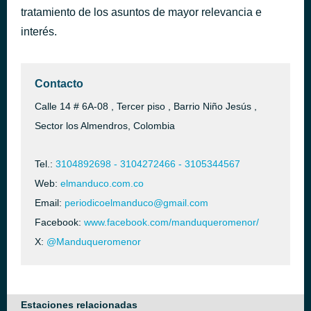
tratamiento de los asuntos de mayor relevancia e
Historia Entre Tus Dedos
hace 41 minutos
Mickey Taveras
interés.
Contacto
Calle 14 # 6A-08 , Tercer piso , Barrio Niño Jesús ,
Sector los Almendros, Colombia
Tel.:
3104892698 - 3104272466 - 3105344567
Web:
elmanduco.com.co
Email:
periodicoelmanduco@gmail.com
Facebook:
www.facebook.com/manduqueromenor/
X:
@Manduqueromenor
Estaciones relacionadas