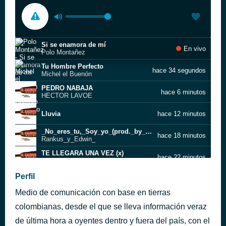
Si se enamora de mí
En vivo
Polo Montañez
Tu Hombre Perfecto
hace 34 segundos
Michel el Buenón
PEDRO NABAJA
hace 6 minutos
HECTOR LAVOE
Lluvia
hace 12 minutos
_No_eres_tu,_Soy_yo_(prod._by_dj_gordo)
hace 18 minutos
Rankus_y_Edwin_
TE LLEGARA UNA VEZ (x)
hace 22 minutos
ANGEL BONNE
Costa Brava (Mariano Civico)
Perfil
hace 27 minutos
Paisajes
Medio de comunicación con base en tierras
Que voy a hacer sin ti
hace 31 minutos
Pablo Montero
colombianas, desde el que se lleva información veraz
Llover Sobre Mojado
de última hora a oyentes dentro y fuera del país, con el
hace 36 minutos
Pedro Arroyo