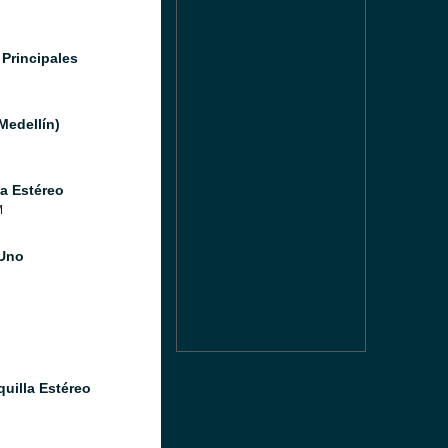
 Principales
Medellín)
a Estéreo
M
Uno
quilla Estéreo