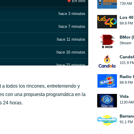
En vivo
730 AM
hace 3 minutos
Los 40
89.9 FM
hace 7 minutos
BMor (
hace 11 minutos
Stream
hace 16 minutos
Candel
101.9 F
hace 21 minutos
Radio 
hace 27 minutos
88.9 FM
 a todos los rincones, entreteniendo y
hace 31 minutos
es con una propuesta programática en la
Vida
s 24 horas.
1130 AM
hace 35 minutos
Barran
hace 39 minutos
91.1 FM