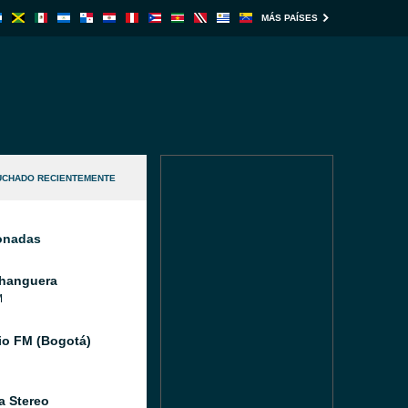
MÁS PAÍSES
UCHADO RECIENTEMENTE
ionadas
hanguera
M
io FM (Bogotá)
a Stereo