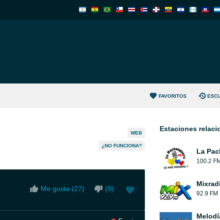
FAVORITOS
ESC
Estaciones relac
WEB
¿NO FUNCIONA?
La Pac
100.2 F
Mixrad
Me gusta (
27
)
(
0
)
92.9 FM
Melodí