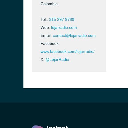
Colombia
Tel.:
315 297 9789
Web:
lejarradio.com
Email:
contact@lejarradio.com
Facebook:
www.facebook.com/lejarradio/
X:
@LejarRadio