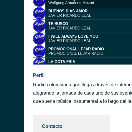
Wolfgang Amadeus Mozart
BUENOS DIAS AMOR
JAVIER RICARDO LEAL
TE BUSCO
JAVIER RICARDO LEAL
I WILL ALWAYS LOVE YOU
JAVIER RICARDO LEAL
PROMOCIONAL LEJAR RADIO
PROMOCIONAL LEJAR RADIO
LA GOTA FRIA
JAVIER RICARDO LEAL
EL RELOJ
Perfil
JAVIER RICARDO LEAL
Radio colombiana que llega a través de internet
TE QUIERO ASI
JAVIER RICARDO LEAL
alegrando la jornada de cada uno de sus oyent
AMAR Y QUERER
que suena música instrumental a lo largo del la
JAVIER RICARDO LEAL
A MI MANERA
JAVIER RICARDO LEAL
Contacto