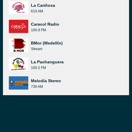
La Cariñosa
610 AM
Caracol Radio
100.9 FM
BMor (Medellín)
Stream
La Pachanguera
100.2 FM
Melodía Stereo
730 AM