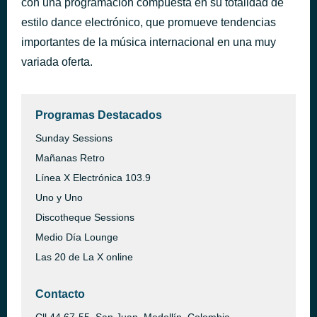
con una programación compuesta en su totalidad de
Adicta al Dolor
estilo dance electrónico, que promueve tendencias
hace 35 minutos
Marbelle
importantes de la música internacional en una muy
variada oferta.
Programas Destacados
Sunday Sessions
Mañanas Retro
Línea X Electrónica 103.9
Uno y Uno
Discotheque Sessions
Medio Día Lounge
Las 20 de La X online
Contacto