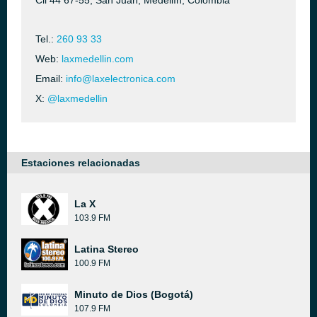
Cll 44 67-55, San Juan, Medellín, Colombia
Tel.:
260 93 33
Web:
laxmedellin.com
Email:
info@laxelectronica.com
X:
@laxmedellin
Estaciones relacionadas
La X
103.9 FM
Latina Stereo
100.9 FM
Minuto de Dios (Bogotá)
107.9 FM