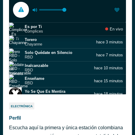
Es por Ti
En vivo
Cómplices
Torero
hace 3 minutos
Chayanne
Solo Quédate en Silencio
hace 7 minutos
RBD
Inalcanzable
hace 10 minutos
RBD
Enseñame
hace 15 minutos
RBD
Yo Se Que Es Mentira
hace 18 minutos
Amaury Gutiérrez
Destino o Casualidad
hace 23 minutos
ELECTRÓNICA
Melendi
Mi primer millon
Perfil
hace 27 minutos
Bacilos
Escucha aquí la primera y única estación colombiana
Golpes En El Corazón - Live At MTV Los Angeles, CA/2011
hace 31 minutos
Los Tigres Del Norte