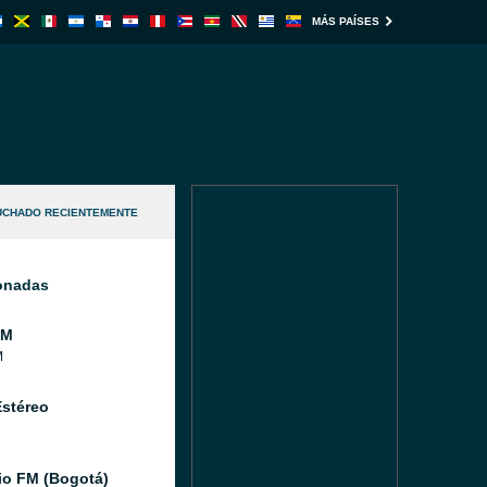
MÁS PAÍSES
UCHADO RECIENTEMENTE
ionadas
FM
M
Estéreo
io FM (Bogotá)