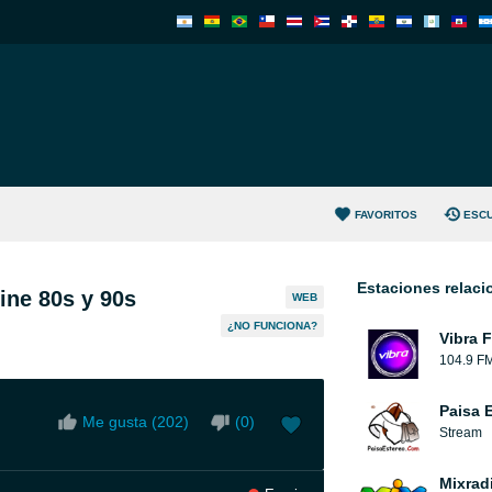
FAVORITOS
ESC
Estaciones relac
ine 80s y 90s
WEB
¿NO FUNCIONA?
Vibra 
104.9 F
Paisa 
Me gusta (
202
)
(
0
)
Stream
Mixrad