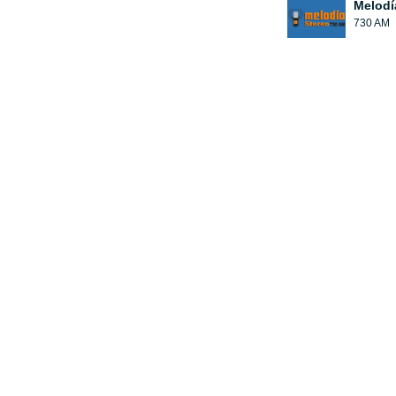
Melodí
730 AM