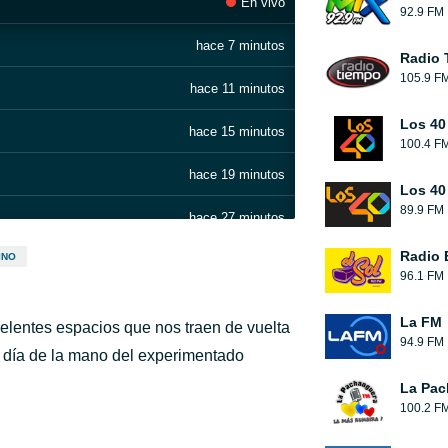
En vivo
92.9 FM
hace 7 minutos
Radio 
105.9 F
hace 11 minutos
Los 40
hace 15 minutos
100.4 F
hace 19 minutos
Los 40
89.9 FM
hace 27 minutos
Radio 
INO
hace 31 minutos
96.1 FM
hace 38 minutos
La FM
celentes espacios que nos traen de vuelta
94.9 FM
hace 44 minutos
 día de la mano del experimentado
La Pac
hace 47 minutos
100.2 F