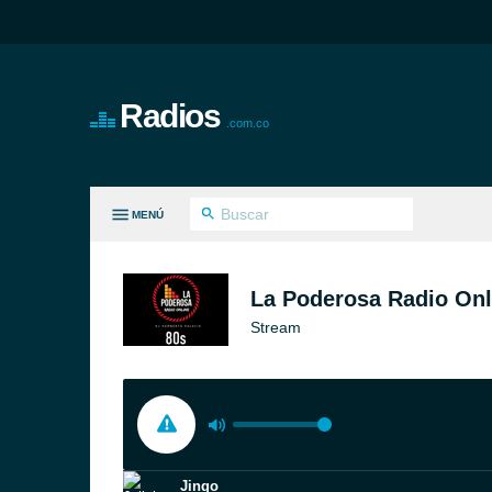
Radios
.com.co
MENÚ
S GÉNEROS
La Poderosa Radio Onl
Stream
Jingo