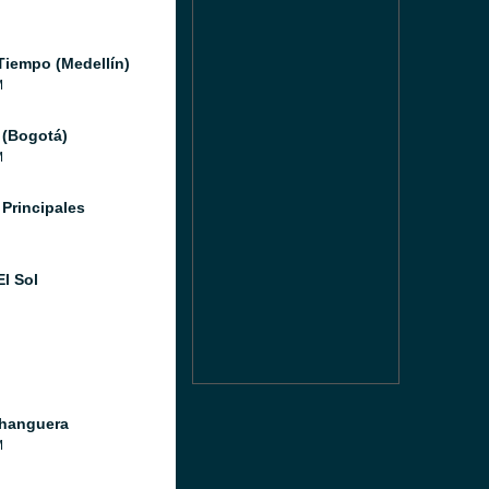
Tiempo (Medellín)
M
 (Bogotá)
M
 Principales
El Sol
hanguera
M