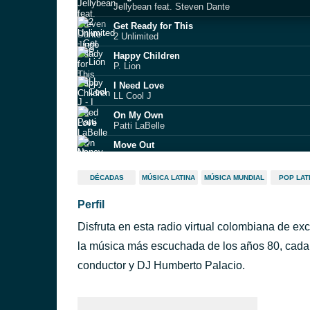
Jellybean feat. Steven Dante
Get Ready for This
2 Unlimited
Happy Children
P. Lion
I Need Love
LL Cool J
On My Own
Patti LaBelle
Move Out
Nancy Martinez
centerfool
DÉCADAS
MÚSICA LATINA
MÚSICA MUNDIAL
POP LAT
the j geils band
Perfil
1999
Prince
Disfruta en esta radio virtual colombiana de ex
Celebration
Kool & The Gang
la música más escuchada de los años 80, cada
Listen to Your Heart
conductor y DJ Humberto Palacio.
Roxette