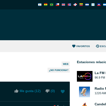
FAVORITOS
ESC
Estaciones relac
WEB
¿NO FUNCIONA?
La FM 
96.9 FM
Radio 
Me gusta (
12
)
(
0
)
1220 AM
Candel