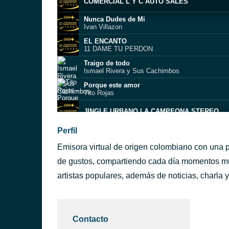
COMERCIAL L Y C AUTO SALES
Nunca Dudes de Mi
Ivan Villazon
EL ENCANTO
11 DAME TU PERDON
Traigo de todo
Ismael Rivera y Sus Cachimbos
Porque este amor
Tito Rojas
JINGLE URBANO LA CAMPEONA STEREO
Ramaya
Perfil
Afric Simone
Emisora virtual de origen colombiano con una p
CHAVO CHAVO
JULUKA GROUP
de gustos, compartiendo cada día momentos mus
Pacheco y Masucci
artistas populares, además de noticias, charla 
Pupi Legarreta y su Charanga
De Oro
La Familia André
Contacto