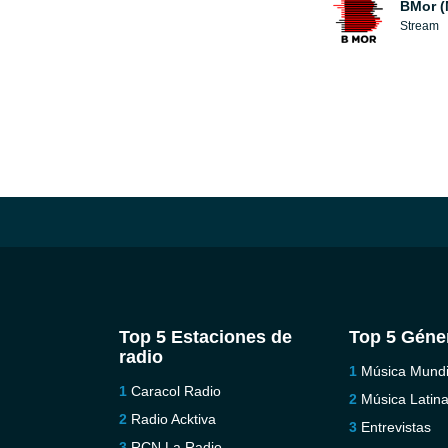
BMor (
Stream
Top 5 Estaciones de
Top 5 Géne
radio
Música Mundi
Caracol Radio
Música Latin
Radio Acktiva
Entrevistas
RCN La Radio