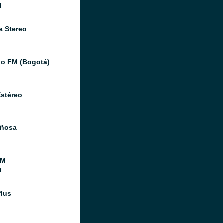
M
a Stereo
io FM (Bogotá)
Estéreo
iñosa
FM
M
Plus