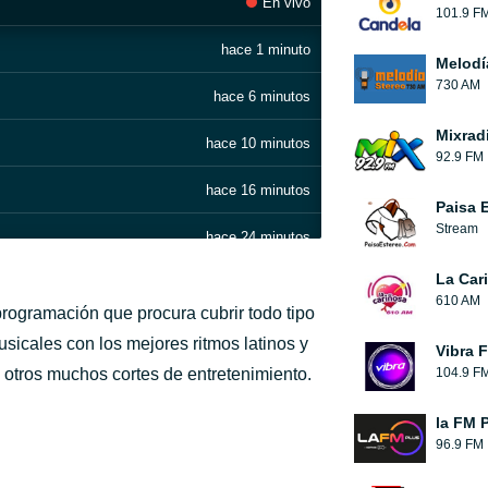
En vivo
101.9 F
hace 1 minuto
Melodí
730 AM
hace 6 minutos
Mixrad
hace 10 minutos
92.9 FM
hace 16 minutos
Paisa 
Stream
hace 24 minutos
La Car
hace 29 minutos
610 AM
rogramación que procura cubrir todo tipo
hace 36 minutos
icales con los mejores ritmos latinos y
Vibra 
y otros muchos cortes de entretenimiento.
104.9 F
hace 40 minutos
la FM 
hace 44 minutos
96.9 FM