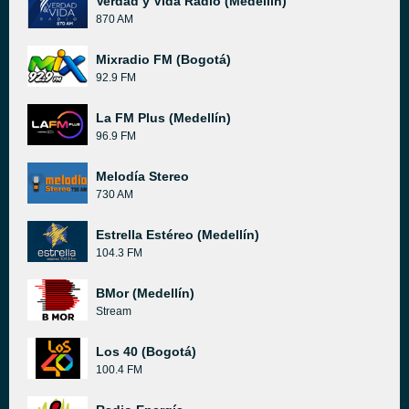
Verdad y Vida Radio (Medellín)
870 AM
Mixradio FM (Bogotá)
92.9 FM
La FM Plus (Medellín)
96.9 FM
Melodía Stereo
730 AM
Estrella Estéreo (Medellín)
104.3 FM
BMor (Medellín)
Stream
Los 40 (Bogotá)
100.4 FM