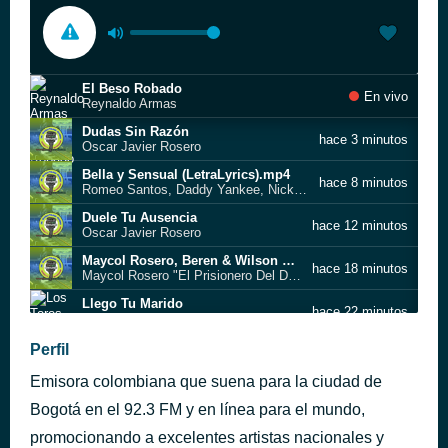
El Beso Robado
En vivo
Reynaldo Armas
Dudas Sin Razón
hace 3 minutos
Oscar Javier Rosero
Bella y Sensual (LetraLyrics).mp4
hace 8 minutos
Romeo Santos, Daddy Yankee, Nicky Jam
Duele Tu Ausencia
hace 12 minutos
Oscar Javier Rosero
Maycol Rosero, Beren & Wilson Calderon - No Sufriré Por Nadie (Video Oficial)
hace 18 minutos
Maycol Rosero "El Prisionero Del Despecho"
Llego Tu Marido
hace 22 minutos
Los Toros Band
Si no me falla el corazón
Perfil
hace 30 minutos
Los Diablitos
Emisora colombiana que suena para la ciudad de
Heredero No naci pa enamorar
hace 37 minutos
Bogotá en el 92.3 FM y en línea para el mundo,
El merengue
promocionando a excelentes artistas nacionales y
hace 43 minutos
Marshmello & Carnage