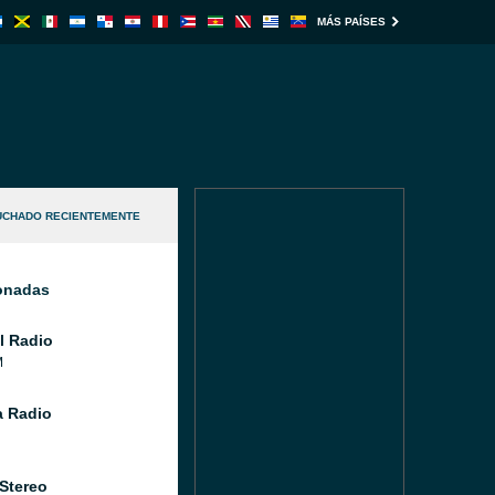
MÁS PAÍSES
UCHADO RECIENTEMENTE
ionadas
l Radio
M
 Radio
 Stereo