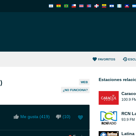
FAVORITOS
ESC
Estaciones relac
)
WEB
¿NO FUNCIONA?
Caraco
100.9 F
RCN La
Me gusta (
419
)
(
10
)
93.9 FM
Latina