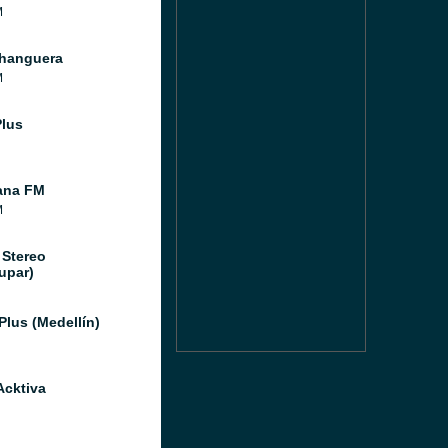
M
hanguera
M
Plus
ana FM
M
 Stereo
upar)
Plus (Medellín)
Acktiva