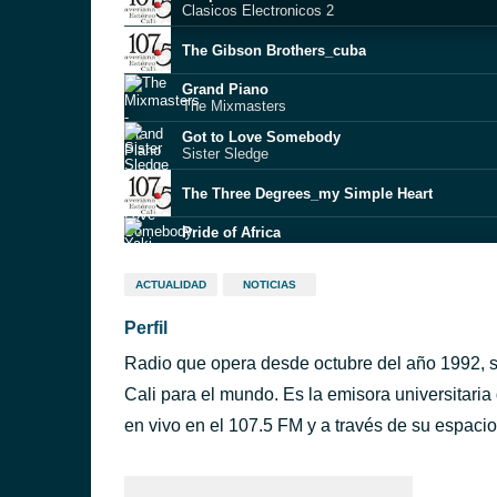
Clasicos Electronicos 2
The Gibson Brothers_cuba
Grand Piano
The Mixmasters
Got to Love Somebody
Sister Sledge
The Three Degrees_my Simple Heart
Pride of Africa
Yaki-Da
Ross_
ACTUALIDAD
NOTICIAS
Buscame
Perfil
Pet Shop Boys_
Left to My Own Devices (2018 Remaster)
Radio que opera desde octubre del año 1992, 
Varios
Ride The Bullet
Cali para el mundo. Es la emisora universitaria
Varios
en vivo en el 107.5 FM y a través de su espacio 
Mc. Sar & The Real Mccoy, Anot