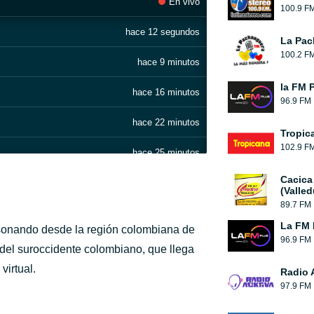
En vivo
100.9 F
hace 12 segundos
La Pac
100.2 F
hace 9 minutos
la FM 
hace 16 minutos
96.9 FM
hace 22 minutos
Tropic
102.9 F
hace 25 minutos
Cacica
hace 29 minutos
(Valled
89.7 FM
hace 38 minutos
La FM 
sonando desde la región colombiana de
96.9 FM
hace 49 minutos
 del suroccidente colombiano, que llega
virtual.
Radio 
hace 56 minutos
97.9 FM