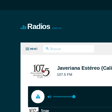
Radios
.com.co
MENÚ
S GÉNEROS
Javeriana Estéreo (Cali
107.5 FM
Snap