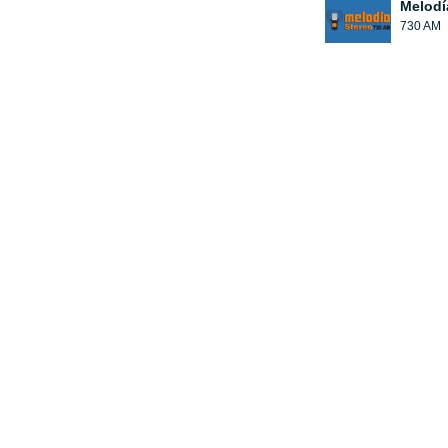
Melodí
730 AM