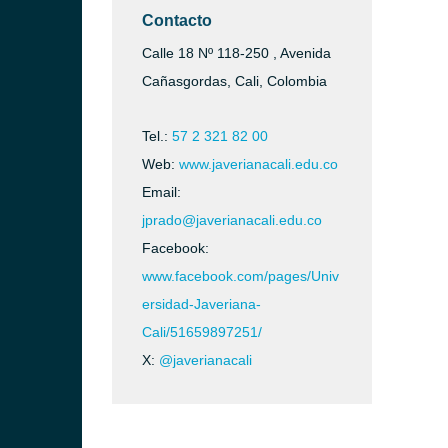
Contacto
Calle 18 Nº 118-250 , Avenida
Cañasgordas, Cali, Colombia
Tel.:
57 2 321 82 00
Web:
www.javerianacali.edu.co
Email:
jprado@javerianacali.edu.co
Facebook:
www.facebook.com/pages/Univ
ersidad-Javeriana-
Cali/51659897251/
X:
@javerianacali