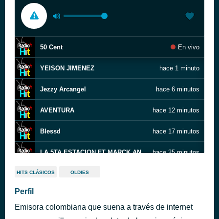
50 Cent
En vivo
YEISON JIMENEZ
hace 1 minuto
Jezzy Arcangel
hace 6 minutos
AVENTURA
hace 12 minutos
Blessd
hace 17 minutos
LA 5TA ESTACION FT MARCK ANTHONY
hace 25 minutos
Monumento (remix)
hace 30 minutos
HITS CLÁSICOS
OLDIES
Andy Rivera
Perfil
PIPE BUENO FT LUIS ALFONSO
hace 35 minutos
Emisora colombiana que suena a través de internet
GRUPO FIRME
hace 40 minutos