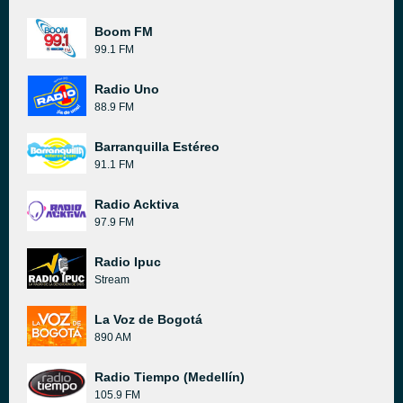
Boom FM
99.1 FM
Radio Uno
88.9 FM
Barranquilla Estéreo
91.1 FM
Radio Acktiva
97.9 FM
Radio Ipuc
Stream
La Voz de Bogotá
890 AM
Radio Tiempo (Medellín)
105.9 FM