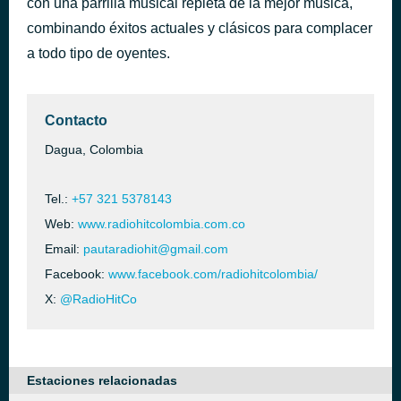
con una parrilla musical repleta de la mejor música,
combinando éxitos actuales y clásicos para complacer
WILLIE GONZALES
hace 46 minutos
a todo tipo de oyentes.
Contacto
Dagua, Colombia
Tel.:
+57 321 5378143
Web:
www.radiohitcolombia.com.co
Email:
pautaradiohit@gmail.com
Facebook:
www.facebook.com/radiohitcolombia/
X:
@RadioHitCo
Estaciones relacionadas