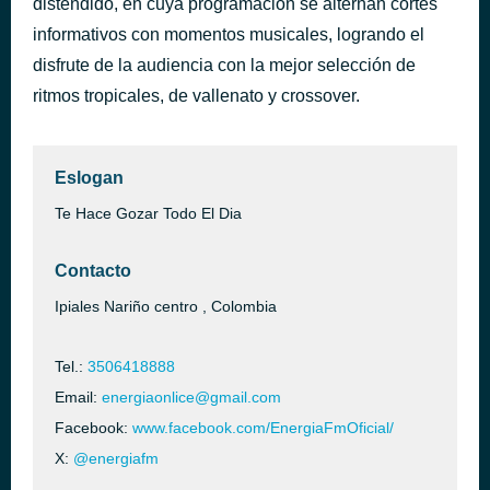
distendido, en cuya programación se alternan cortes
PROYECTO KLIBRE
informativos con momentos musicales, logrando el
hace 59 minutos
EL DIVORCIO
disfrute de la audiencia con la mejor selección de
ritmos tropicales, de vallenato y crossover.
Eslogan
Te Hace Gozar Todo El Dia
Contacto
Ipiales Nariño centro , Colombia
Tel.:
3506418888
Email:
energiaonlice@gmail.com
Facebook:
www.facebook.com/EnergiaFmOficial/
X:
@energiafm