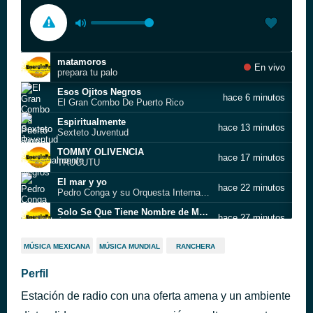
matamoros
En vivo
prepara tu palo
Esos Ojitos Negros
hace 6 minutos
El Gran Combo De Puerto Rico
Espiritualmente
hace 13 minutos
Sexteto Juventud
TOMMY OLIVENCIA
hace 17 minutos
TRUCUTU
El mar y yo
hace 22 minutos
Pedro Conga y su Orquesta Internacional
Solo Se Que Tiene Nombre de Mujer
hace 27 minutos
Ángel Canales
Ramona
hace 37 minutos
MÚSICA MEXICANA
MÚSICA MUNDIAL
RANCHERA
Sonora Ponceña
Prende el fogón
Perfil
hace 44 minutos
Sonora Ponceña
Estación de radio con una oferta amena y un ambiente
n-CC - 83ejo
hace 55 minutos
como los quiero