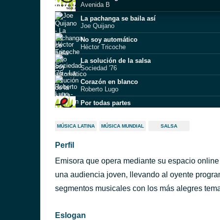
Avenida B
La pachanga se baila así
Joe Quijano
No soy automático
Héctor Tricoche
La solución de la salsa
Sociedad '76
Corazón en blanco
Roberto Lugo
Por todas partes
La Terrifica
Por qué
MÚSICA LATINA
MÚSICA MUNDIAL
SALSA
Amilcar Boscán
Perfil
Soy Lo Que Necesitabas
The Lebron Brothers
Emisora que opera mediante su espacio online
Timbalero
El Gran Combo
una audiencia joven, llevando al oyente progr
Esto está
segmentos musicales con los más alegres tema
Maykel Blanco y su Salsa Mayor
Eslogan