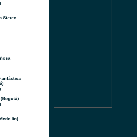
M
a Stereo
iñosa
Fantástica
á)
M
 (Bogotá)
M
Medellín)