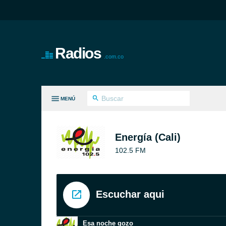
Radios
.com.co
MENÚ
S GÉNEROS
Energía (Cali)
102.5 FM
Escuchar aqui
Esa noche gozo