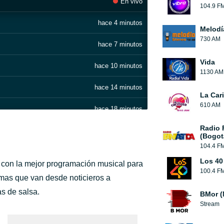
En vivo
104.9 F
hace 4 minutos
Melodí
730 AM
hace 7 minutos
Vida
hace 10 minutos
1130 AM
hace 14 minutos
La Car
610 AM
hace 18 minutos
Radio 
hace 26 minutos
(Bogot
104.4 F
hace 30 minutos
Los 40
 con la mejor programación musical para
100.4 F
hace 34 minutos
amas que van desde noticieros a
s de salsa.
BMor (
hace 38 minutos
Stream