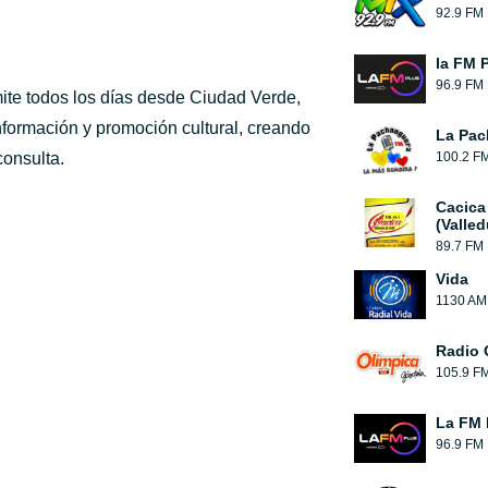
92.9 FM
la FM 
96.9 FM
ite todos los días desde Ciudad Verde,
nformación y promoción cultural, creando
La Pac
consulta.
100.2 F
Cacica
(Valled
89.7 FM
Vida
1130 AM
Radio 
105.9 F
La FM 
96.9 FM