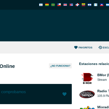
FAVORITOS
ESC
Estaciones relac
Online
¿NO FUNCIONA?
BMor (
Stream
Radio 
lo comprobamos
105.9 F
Me gusta (
2
)
(
0
)
Mixrad