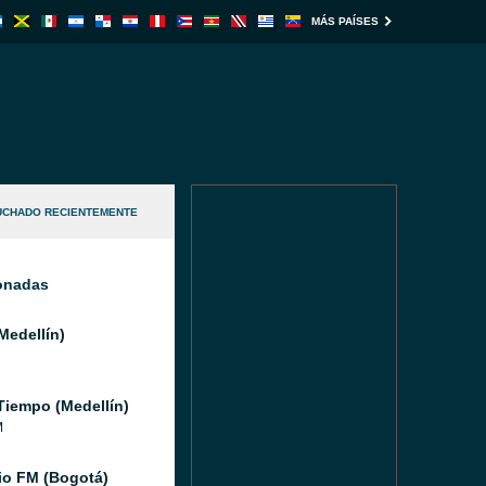
MÁS PAÍSES
UCHADO RECIENTEMENTE
ionadas
Medellín)
Tiempo (Medellín)
M
io FM (Bogotá)