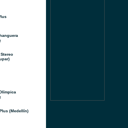
Plus
hanguera
M
 Stereo
upar)
Olímpica
M
Plus (Medellín)