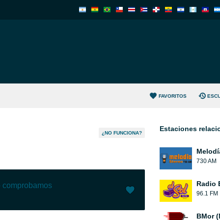
FAVORITOS
ESC
Estaciones relac
¿NO FUNCIONA?
Melodí
730 AM
Radio 
lo comprobamos
96.1 FM
Me gusta (
73
)
(
3
)
BMor (