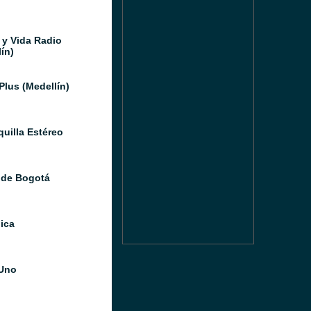
 y Vida Radio
ín)
Plus (Medellín)
quilla Estéreo
 de Bogotá
ica
Uno