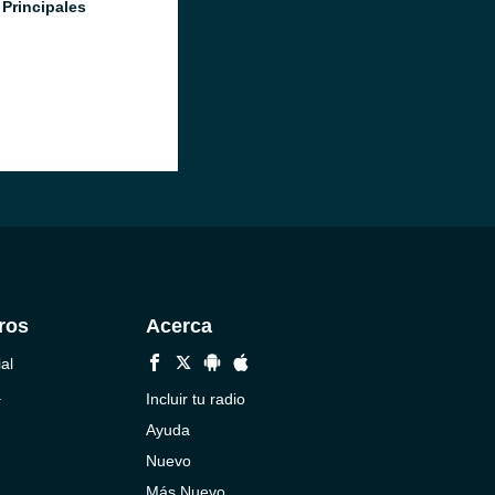
 Principales
ros
Acerca
al
a
Incluir tu radio
Ayuda
Nuevo
Más Nuevo