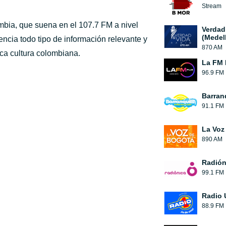
Stream
mbia, que suena en el 107.7 FM a nivel
Verdad
(Medell
iencia todo tipo de información relevante y
870 AM
ica cultura colombiana.
La FM 
96.9 FM
Barran
91.1 FM
La Voz
890 AM
Radión
99.1 FM
Radio 
88.9 FM