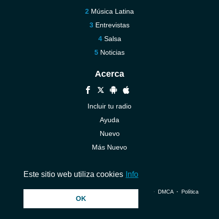
Música Latina
Entrevistas
Salsa
Noticias
Acerca
Incluir tu radio
Ayuda
Nuevo
Más Nuevo
Contáctenos
Este sitio web utiliza cookies
Info
© 2026 InstantAudio. Reservados todos los derechos. ・
DMCA
・
Política
OK
de privacidad